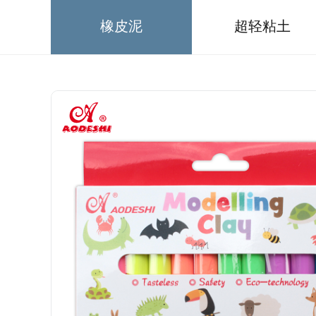
橡皮泥
超轻粘土