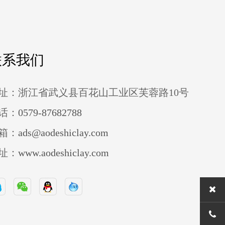
联系我们
址：浙江省武义县百花山工业区芙蓉路10号
话：
0579-87682788
箱：
ads@aodeshiclay.com
址：
www.aodeshiclay.com
0579-