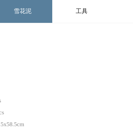
雪花泥
工具
s
cs
5x58.5cm