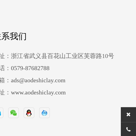
联系我们
址：浙江省武义县百花山工业区芙蓉路10号
话：
0579-87682788
箱：
ads@aodeshiclay.com
址：
www.aodeshiclay.com
0579-