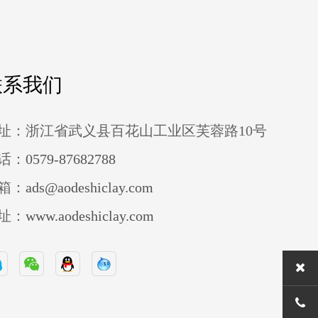
联系我们
址：浙江省武义县百花山工业区芙蓉路10号
话：
0579-87682788
箱：
ads@aodeshiclay.com
址：
www.aodeshiclay.com
0579-