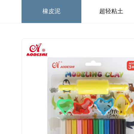
橡皮泥
超轻粘土