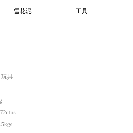
雪花泥
工具
s 玩具
g
2ctns
5kgs